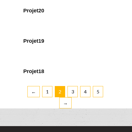
Projet20
Projet19
Projet18
←
1
2
3
4
5
→